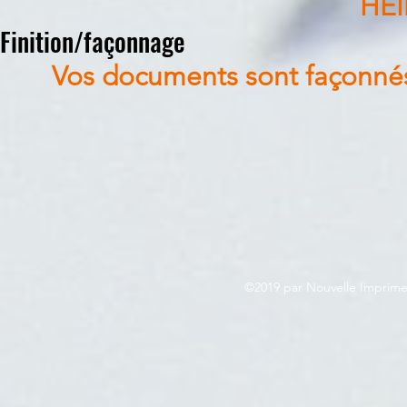
HE
Finition/façonnage
Vos documents sont façonnés 
©2019 par Nouvelle Imprime