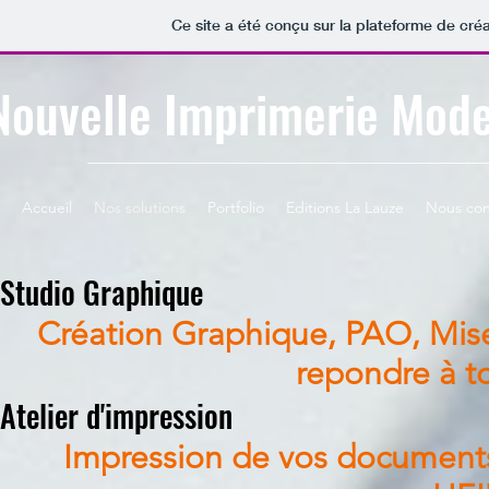
Ce site a été conçu sur la plateforme de créa
Nouvelle Imprimerie Mode
Accueil
Nos solutions
Portfolio
Editions La Lauze
Nous con
Studio Graphique
Création Graphique, PAO, Mi
repondre à 
Atelier d'impression
Impression de vos documents 